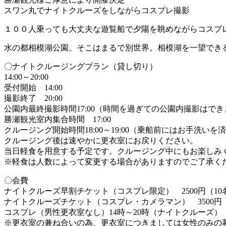
スワン丸でナイトクルーズをしながらコスプレ撮影
１００人乗っても大丈夫な遊覧船で夕陽を眺めながらコスプ
水の都相模湖公園。そこはまるで別世界。相模湖を一望でき
〇ナイトクルージングプラン（貸し切り）
14:00～20:00
受付開始 14:00
撮影終了 20:00
公園内最終撮影時間17:00（時間を過ぎての公園内撮影はで
勝瀬観光室内集合時間 17:00
クルージング開始時間18:00～19:00（乗船前にはお手洗い
クルージング後は速やかに更衣室にお戻りください。
当日軽食を用意する予定です。クルージング中にもお楽しみ
※軽食は人数によって変更する場合がありますのでご了承く
〇会費
ナイトクルーズ早割チケット（コスプレ限定） 2500円（10
ナイトクルーズチケット（コスプレ・カメラマン） 3500円（
コスプレ（男性更衣室なし）14時～20時（ナイトクルーズ）
※更衣室の兼ね合いの為、更衣室につきましては女性のみの