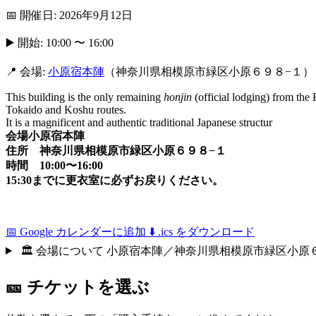
📅 開催日: 2026年9月12日
▶️ 開始: 10:00 〜 16:00
📍 会場:
小原宿本陣
（神奈川県相模原市緑区小原６９８−１）
This building is the only remaining
honjin
(official lodging) from the
Tokaido and Koshu routes.
It is a magnificent and authentic traditional Japanese structur
会場小原宿本陣
住所 神奈川県相模原市緑区小原６９８−１
時間 10:00〜16:00
15:30までに更衣室に必ずお戻りください。
📅 Google カレンダーに追加
⬇️ .ics をダウンロード
🏛 会場について
小原宿本陣／神奈川県相模原市緑区小原
🎫 チケットを選ぶ