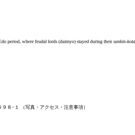
 Edo period, where feudal lords (daimyo) stayed during their
sankin-kota
６９８−１
（写真・アクセス・注意事項）